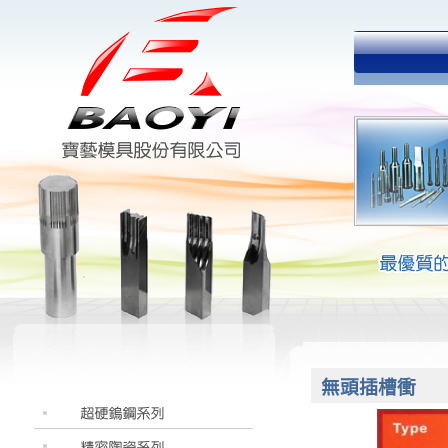
無頭插槽衝